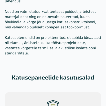
lahendusi.
Need on valmistatud kvaliteetsest puidust ja teistest
materjalidest ning on eelnevalt isoleeritud, luues
õhukindla ja kõrge jõudlusega katusekonstruktsiooni,
mis vähendab oluliselt kohapealset töökoormust.
Katuseelemendid on projekteeritud, et sobida ideaalselt
nii elamu-, ärilistele kui ka tööstusprojektidele,
vastates kõrgetele termilise ja akustilise isolatsiooni
standarditele.
Katusepaneelide kasutusalad