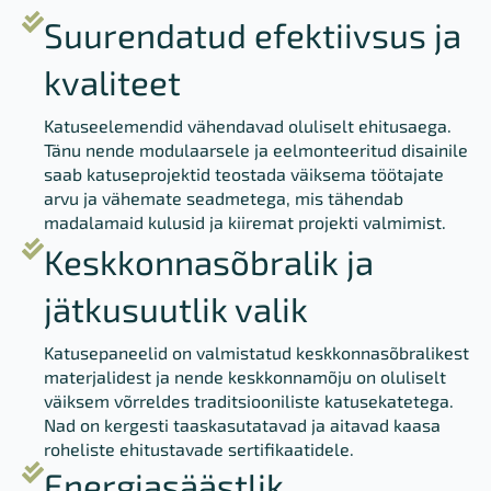
Suurendatud efektiivsus ja
kvaliteet
Katuseelemendid vähendavad oluliselt ehitusaega.
Tänu nende modulaarsele ja eelmonteeritud disainile
saab katuseprojektid teostada väiksema töötajate
arvu ja vähemate seadmetega, mis tähendab
madalamaid kulusid ja kiiremat projekti valmimist.
Keskkonnasõbralik ja
jätkusuutlik valik
Katusepaneelid on valmistatud keskkonnasõbralikest
materjalidest ja nende keskkonnamõju on oluliselt
väiksem võrreldes traditsiooniliste katusekatetega.
Nad on kergesti taaskasutatavad ja aitavad kaasa
roheliste ehitustavade sertifikaatidele.
Energiasäästlik