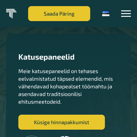
Saada Päring
Katusepaneelid
Meie katusepaneelid on tehases
eelvalmistatud täpsed elemendid, mis
vähendavad kohapealset töömahtu ja
asendavad traditsioonilisi
ehitusmeetodeid.
Küsige hinnapakkumist