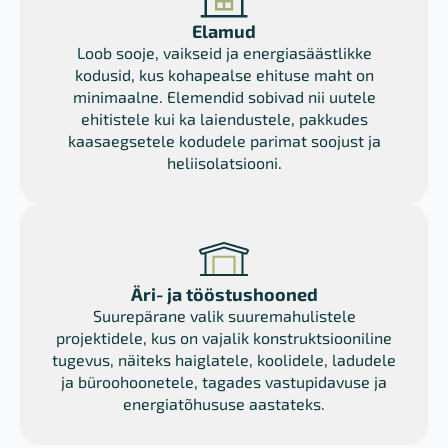
Elamud
Loob sooje, vaikseid ja energiasäästlikke
kodusid, kus kohapealse ehituse maht on
minimaalne. Elemendid sobivad nii uutele
ehitistele kui ka laiendustele, pakkudes
kaasaegsetele kodudele parimat soojust ja
heliisolatsiooni.
Äri- ja tööstushooned
Suurepärane valik suuremahulistele
projektidele, kus on vajalik konstruktsiooniline
tugevus, näiteks haiglatele, koolidele, ladudele
ja büroohoonetele, tagades vastupidavuse ja
energiatõhususe aastateks.